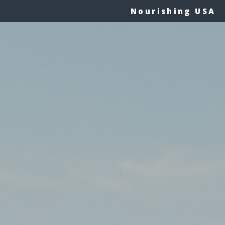
Nourishing USA